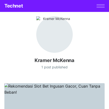
Technet
Kramer McKenna
1 post published